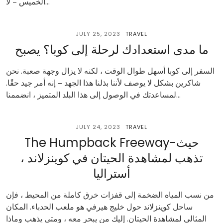
الخميس – لا...
JULY 25, 2023
TRAVEL
ما مدى استعدادك لرحلة إلى كوبا؟ يصبح
السفر إلى كوبا أسهل طوال الوقت ، لكنه لا يزال وجهة صعبة. نحن
شاكرين بشكل لا يوصف لأننا بذلنا هذا الجهد – إنه أمر جيد حقًا.
لمساعدتك في الوصول إلى هذا البلد المتميز ، انضممنا...
JULY 24, 2023
TRAVEL
The Humpback Freeway-حيث
تذهب لمشاهدة الحيتان في كوينزلاند ،
أستراليا
من نسب المياه الضخمة إلى قفزات خرق كاملة من المحيط ، فإن
ساحل كوينزلاند حول خليج هيرفي هو ملعب الحدباء. المكان
المثالي لمشاهدة الحيتان. إليك من يبحر معه ، ومتى يذهب وماذا