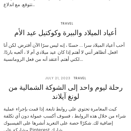
تتوقع. مع اندلاع...
TRAVEL
أعياد الميلاد والبيرة وكوكتيل عيد الأم
أحب أعياد الميلاد سرا … حسنًا ، إنه ليس سرًا الآن أفترض. لكن أنا
افعل. أتظاهر أنني لا أهتم إذا كان عيد ميلادي أم لا ، ألعبه باردًا.
لكني أهتم. أعتقد أنه من فعل الرومانسية....
JULY 21, 2023
TRAVEL
رحلة ليوم واحد إلى الشوكة الشمالية من
لونغ آيلاند
كيت المغامرة تحتوي على روابط تابعة. إذا قمت بإجراء عملية
شراء من خلال هذه الروابط ، فسوف أكسب عمولة دون أي تكلفة
إضافية لك. شكرًا! حصة على التغريد أنشرها على الفيسبوك
مشاركة على Pinterest شارك...