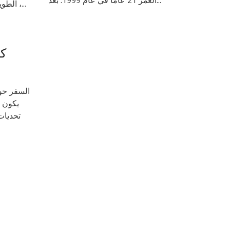
العمر 21 عامًا في عام 1999. بعد...
القطار JR الطويل في جميع أنحاء اليابان. إذا كان لديك ذلك ،...
السفر حول
يكون ل
تحديات