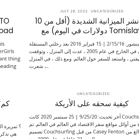
JULY 28, 2022
UNCATEGORIZED
تم نشر الميزانية الشديدة (أقل من 10
 TO
ارات في اليوم) مع Tomislav
road
المنشور: 2/15/16 | 15 فبراير 2016 بعد رحلتي المستقلة
is
الأولى في الخارج في عام 2005 ، عدت إلى المنزل ، وتوقفت
rGirls
تي ، واستعد للسفر حول العالم. ومع ذلك ، في المنزل
ant thing
، شعرت...
heading
UNCATEGORIZED
كيفية سحقه على الأريكة
آخر تحديث: 9/25/20 | 25 سبتمبر 2020 كانت Couchsurfing
 من أوائل مواقع سفر الاقتصاد في العالم في العالم. تم
تصميم Couchsurfing من قبل Casey Fenton البالغ من